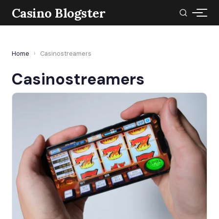
Casino Blogster
Home
›
Casinostreamers
Casinostreamers