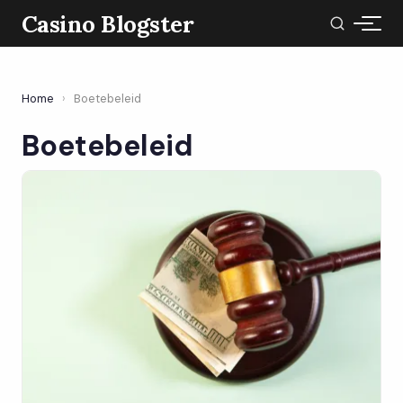
Casino Blogster
Home
›
Boetebeleid
Boetebeleid