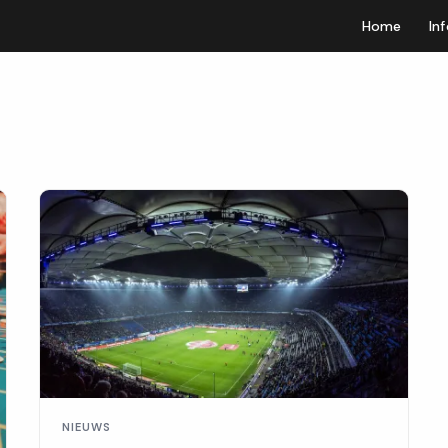
Home
In
NIEUWS