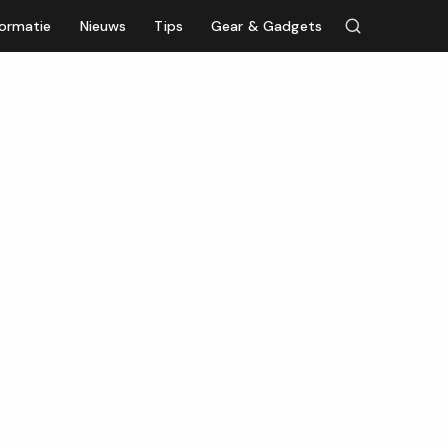
formatie
Nieuws
Tips
Gear & Gadgets