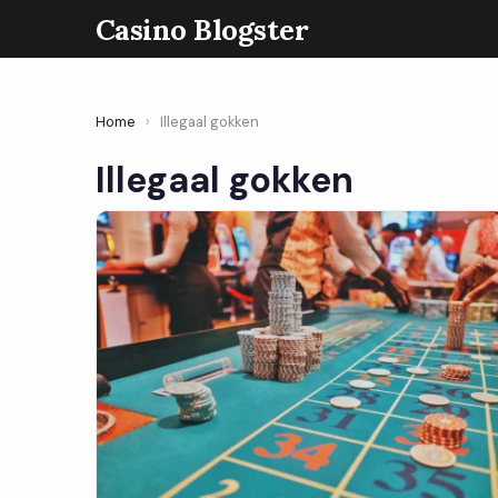
Casino Blogster
Home
›
Illegaal gokken
Illegaal gokken