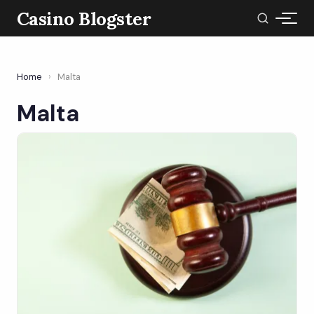
Casino Blogster
Home
›
Malta
Malta