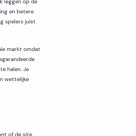
k leggen op de
ing en betere
g spelers juist
gale markt omdat
 gegarandeerde
 te halen. Je
n wettelijke
nt of de site