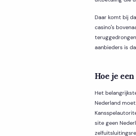
Daar komt bij d
casino's bovena
teruggedrongen 
aanbieders is da
Hoe je een 
Het belangrijkst
Nederland moet 
Kansspelautorite
site geen Nederl
zelfuitsluitingsr