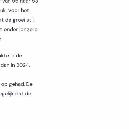
r van 56 naar 53
euk. Voor het
 de groei stil.
nt onder jongere
.
kte in de
 dan in 2024.
t op gehad. De
gelijk dat de