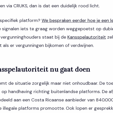
ten via CRUKS, dan is dat een duidelijk rood licht.
n specifiek platform?
We bespraken eerder hoe je een l
 signalen iets te graag worden weggepoetst op dubie
van vergunninghouders staat bij de
Kansspelautoriteit
zel
kt als er vergunningen bijkomen of verdwijnen.
sspelautoriteit nu gaat doen
mt de situatie zorgelijk maar niet onhoudbaar. De to
in op handhaving richting buitenlandse platforms. De 
gedeeld aan een Costa Ricaanse aanbieder van 840.00
e illegale platforms promootte. Ook lopen er gesprek