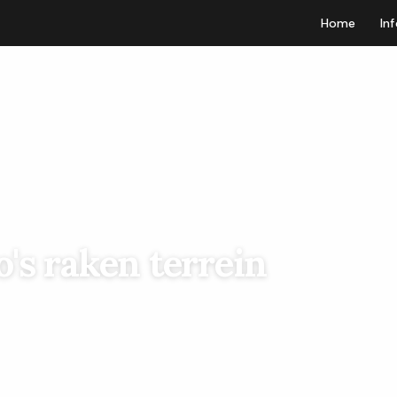
Home
In
o's raken terrein