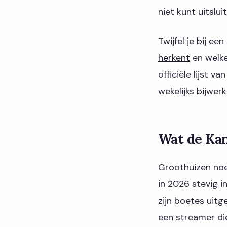
niet kunt uitslui
Twijfel je bij ee
herkent
en welke
officiële lijst 
wekelijks bijwer
Wat de Kan
Groothuizen noe
in 2026 stevig 
zijn boetes uit
een streamer di