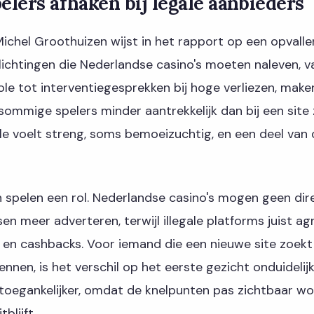
lers afhaken bij legale aanbieders
Michel Groothuizen wijst in het rapport op een opval
lichtingen die Nederlandse casino's moeten naleven, v
ole tot interventiegesprekken bij hoge verliezen, mak
 sommige spelers minder aantrekkelijk dan bij een site
le voelt streng, soms bemoeizuchtig, en een deel van 
 spelen een rol. Nederlandse casino's mogen geen dir
 meer adverteren, terwijl illegale platforms juist ag
 en cashbacks. Voor iemand die een nieuwe site zoekt
nnen, is het verschil op het eerste gezicht onduidelijk.
toegankelijker, omdat de knelpunten pas zichtbaar wo
tblijft.