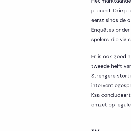
Het marktaandee
procent. Drie pr
eerst sinds de o
Enquêtes onder s
spelers, die via
Er is ook goed n
tweede helft van
Strengere storti
interventiegespr
Ksa concludeert
omzet op legale 