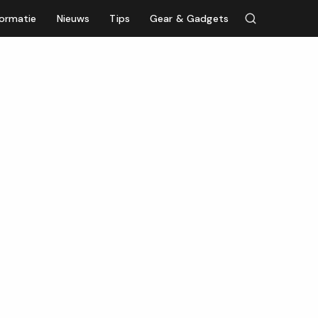
formatie
Nieuws
Tips
Gear & Gadgets