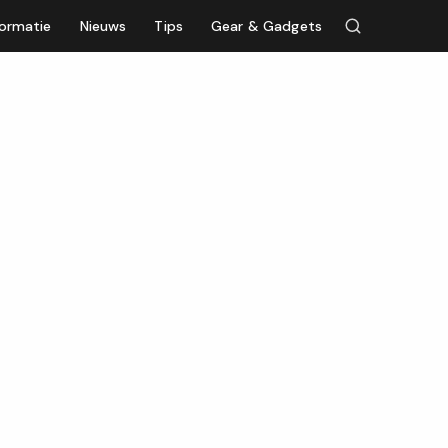
formatie
Nieuws
Tips
Gear & Gadgets