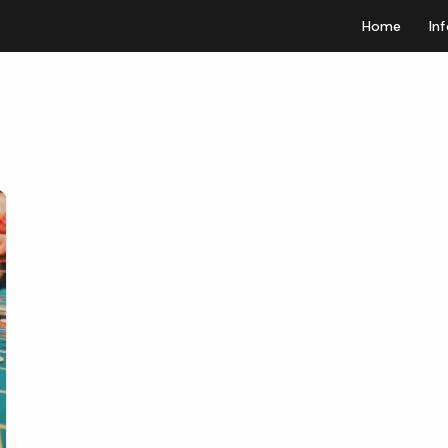
Home
In