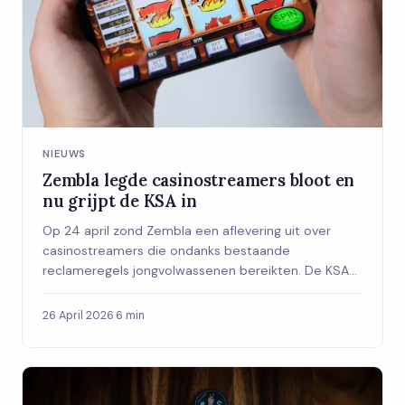
NIEUWS
Zembla legde casinostreamers bloot en
nu grijpt de KSA in
Op 24 april zond Zembla een aflevering uit over
casinostreamers die ondanks bestaande
reclameregels jongvolwassenen bereikten. De KSA
trad per 1 april al in met nieuwe handhaving, terwijl
het coalitieakkoord een totaalverbod op
26 April 2026
·
6 min
gokreclame aankondigt.