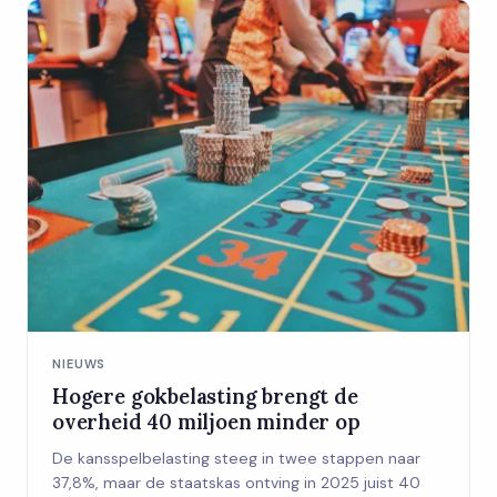
NIEUWS
Hogere gokbelasting brengt de
overheid 40 miljoen minder op
De kansspelbelasting steeg in twee stappen naar
37,8%, maar de staatskas ontving in 2025 juist 40